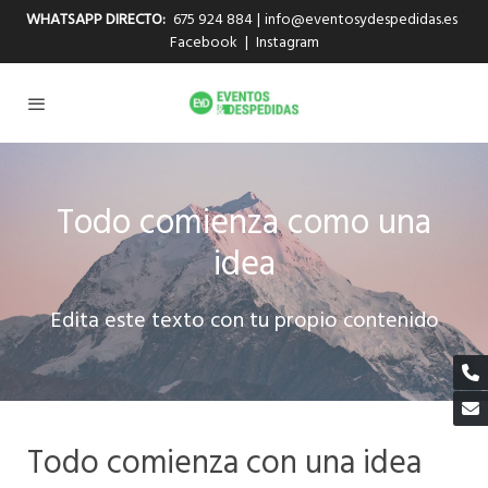
WHATSAPP DIRECTO:
675 924 884
|
info@eventosydespedidas.es
Facebook
|
Instagram
Todo comienza como una
idea
Edita este texto con tu propio contenido
Todo comienza con una idea