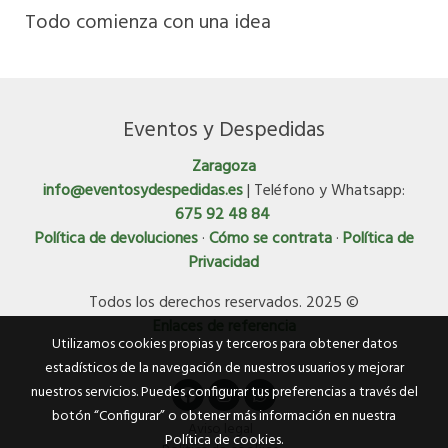
Todo comienza con una idea
Eventos y Despedidas
Zaragoza
info@eventosydespedidas.es
| Teléfono y Whatsapp:
675 92 48 84
Política de devoluciones
·
Cómo se contrata
·
Política de
Privacidad
Todos los derechos reservados. 2025 ©
Enlaces de referencia
Utilizamos cookies propias y terceros para obtener datos
estadísticos de la navegación de nuestros usuarios y mejorar
nuestros servicios. Puedes configurar tus preferencias a través del
botón “Configurar” o obtener más información en nuestra
Aviso legal
Política de cookies
.