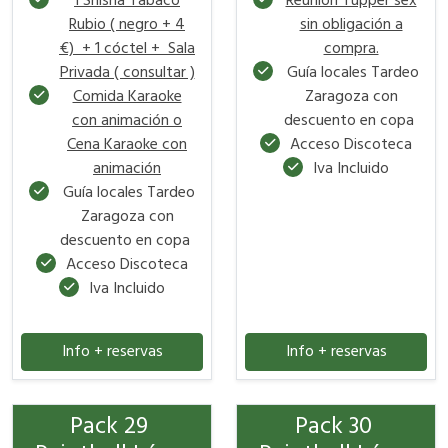
1 Shisha Tabaco
Reunión Tupper sex
Rubio ( negro + 4
sin obligación a
€) + 1 cóctel + Sala
compra.
Privada ( consultar )
Guía locales Tardeo
Comida Karaoke
Zaragoza con
con animación o
descuento en copa
Cena Karaoke con
Acceso Discoteca
animación
Iva Incluido
Guía locales Tardeo
Zaragoza con
descuento en copa
Acceso Discoteca
Iva Incluido
Info + reservas
Info + reservas
Pack 29
Pack 30