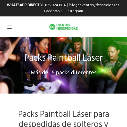
WHATSAPP DIRECTO:
675 924 884
|
info@eventosydespedidas.es
Facebook
|
Instagram
Packs Paintball Láser
Más de 15 packs diferentes
Packs Paintball Láser para
despedidas de solteros y