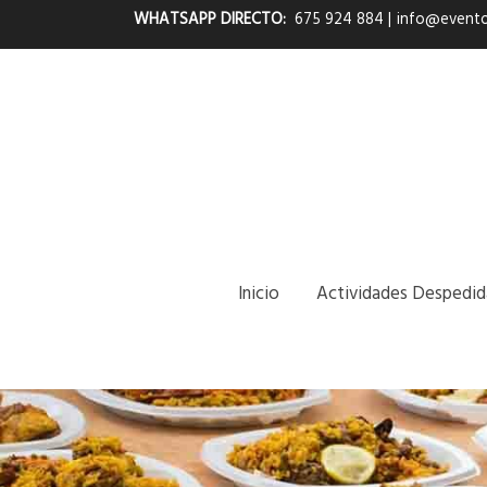
WHATSAPP DIRECTO:
675 924 884
|
info@evento
Inicio
Actividades Despedid