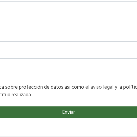
He leído y acepto la información básica sobre protección de datos asi como
el aviso legal
y la política de privacidad y acepto el tratamiento
citud realizada.
Enviar