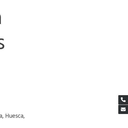
a
s
a, Huesca,