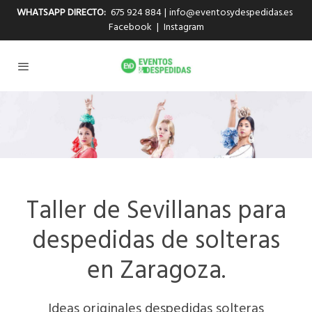
WHATSAPP DIRECTO:
675 924 884
|
info@eventosydespedidas.es
Facebook
|
Instagram
Taller de Sevillanas para
despedidas de solteras
en Zaragoza.
Ideas originales despedidas solteras