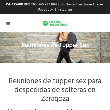
WHATSAPP DIRECTO:
675 924 884
|
info@eventosydespedidas.es
Facebook
|
Instagram
Reuniones de Tupper Sex
Reuniones de tupper sex para
despedidas de solteras en
Zaragoza