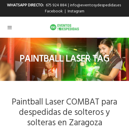
WHATSAPP DIRECTO:
675 924 884
|
info@eventosydespedidas.es
Facebook
|
Instagram
PAINTBALL LASER TAG
Paintball Laser COMBAT para
despedidas de solteros y
solteras en Zaragoza