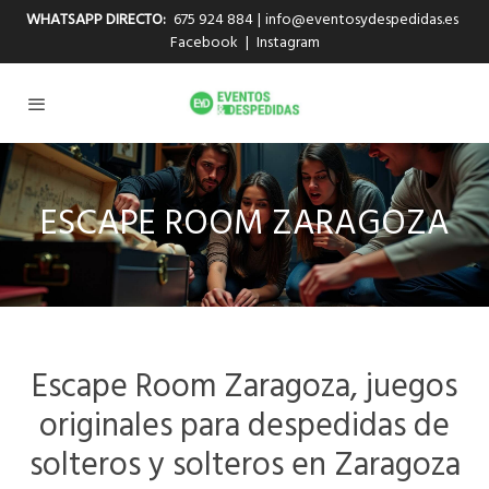
WHATSAPP DIRECTO:
675 924 884
|
info@eventosydespedidas.es
Facebook
|
Instagram
ESCAPE ROOM ZARAGOZA
Escape Room Zaragoza, juegos
originales para despedidas de
solteros y solteros en Zaragoza