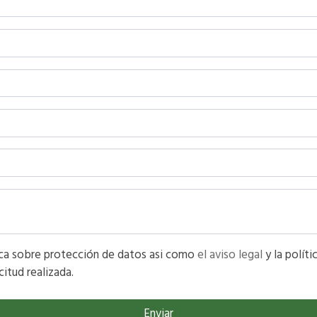
He leído y acepto la información básica sobre protección de datos asi como
el aviso legal
y la política de privacidad y acepto el tratamiento
citud realizada.
Enviar