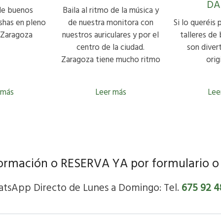
DA
de buenos
Baila al ritmo de la música y
shas en pleno
de nuestra monitora con
Si lo queréis 
 Zaragoza
nuestros auriculares y por el
talleres de 
centro de la ciudad.
son diver
Zaragoza tiene mucho ritmo
orig
 más
Leer más
Lee
nformación o RESERVA YA por formulario
tsApp Directo de Lunes a Domingo: Tel.
675 92 4