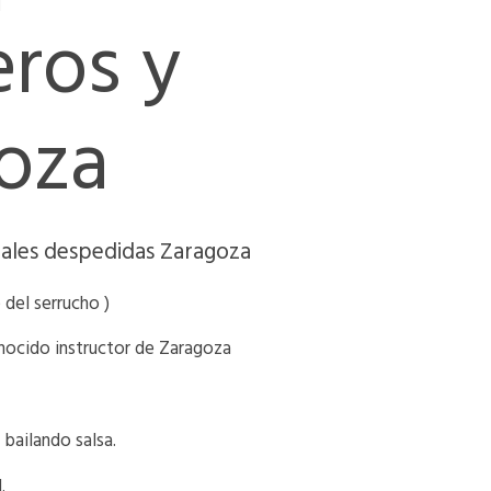
eros y
goza
inales despedidas Zaragoza
e del serrucho )
onocido instructor de Zaragoza
 bailando salsa.
.