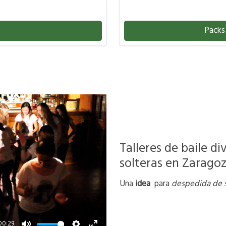
Packs 
Talleres de baile d
solteras en Zaragoz
Una
idea
para
despedida de s
00:29