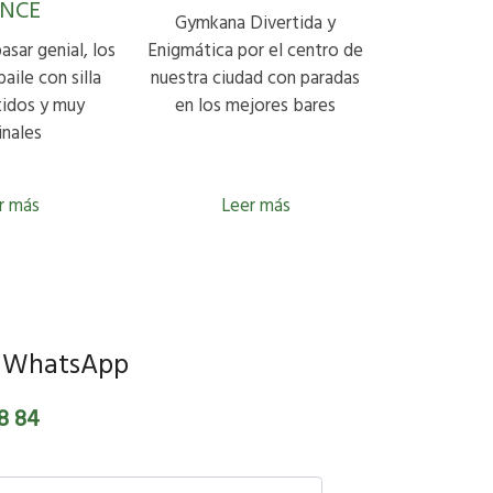
NCE
Gymkana Divertida y
pasar genial, los
Enigmática por el centro de
baile con silla
nuestra ciudad con paradas
tidos y muy
en los mejores bares
inales
r más
Leer más
 o WhatsApp
8 84